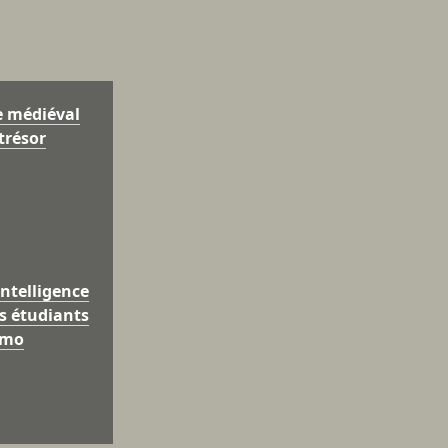
e médiéval
trésor
intelligence
les étudiants
omo