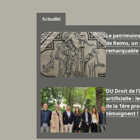
Actualité
Le patrimoin
de Reims, un 
remarquable
DU Droit de l’
artificielle : 
de la 1ère pr
témoignent !