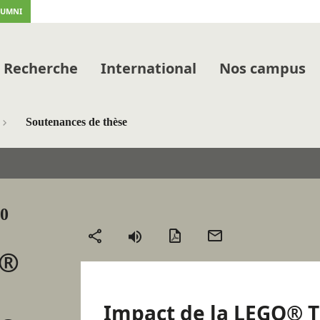
LUMNI
Recherche
International
Nos campus
Soutenances de thèse
00
Version
Envoyer
Partager
O®
PDF
par
mail
Impact de la LEGO® T