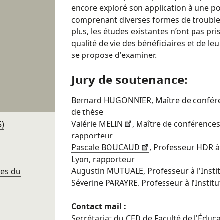
encore exploré son application à une po
comprenant diverses formes de troubl
plus, les études existantes n’ont pas pri
qualité de vie des bénéficiaires et de le
se propose d'examiner.
Jury de soutenance:
Bernard HUGONNIER, Maître de conféren
de thèse
Valérie MELIN
, Maître de conférences à
5)
rapporteur
Pascale BOUCAUD
, Professeur HDR à
Lyon, rapporteur
Augustin MUTUALE
, Professeur à l'Inst
ces du
Séverine PARAYRE
, Professeur à l'Instit
Contact mail :
Secrétariat du CED de Faculté de l'Éduc