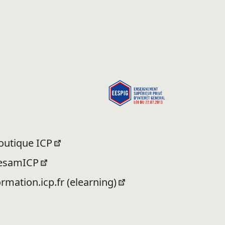
outique ICP
esamICP
ormation.icp.fr (elearning)