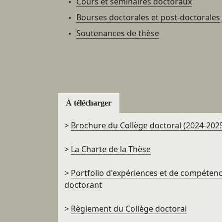
Cours et séminaires doctoraux
Bourses doctorales et post-doctorales
Soutenances de thèse
À télécharger
>
Brochure du Collège doctoral (2024-202
>
La Charte de la Thèse
>
Portfolio d'expériences et de compéten
doctorant
>
Règlement du Collège doctoral