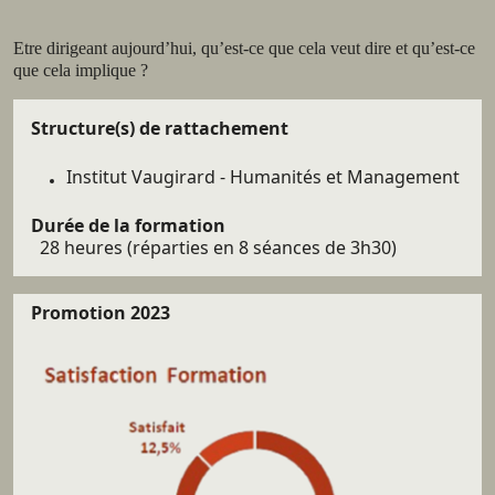
Résumé
Etre dirigeant aujourd’hui, qu’est-ce que cela veut dire et qu’est-ce
que cela implique ?
Détails
Structure(s) de rattachement
Institut Vaugirard - Humanités et Management
Durée de la formation
28 heures (réparties en 8 séances de 3h30)
Promotion 2023