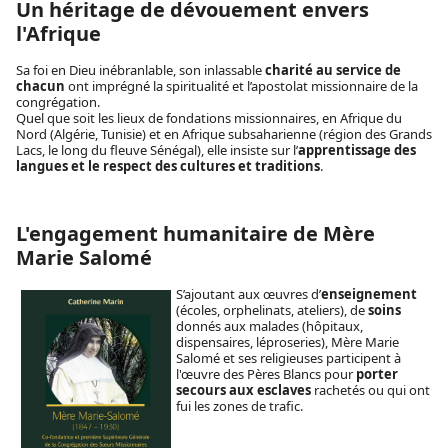
Un héritage de dévouement envers
l'Afrique
Sa foi en Dieu inébranlable, son inlassable
charité au service de
chacun
ont imprégné la spiritualité et l’apostolat missionnaire de la
congrégation.
Quel que soit les lieux de fondations missionnaires, en Afrique du
Nord (Algérie, Tunisie) et en Afrique subsaharienne (région des Grands
Lacs, le long du fleuve Sénégal), elle insiste sur l’
apprentissage des
langues et le respect des cultures et traditions
.
L'engagement humanitaire de Mère
Marie Salomé
S’ajoutant aux œuvres d’
enseignement
(écoles, orphelinats, ateliers), de
soins
donnés aux malades (hôpitaux,
dispensaires, léproseries), Mère Marie
Salomé et ses religieuses participent à
l'œuvre des Pères Blancs pour
porter
secours aux esclaves
rachetés ou qui ont
fui les zones de trafic.