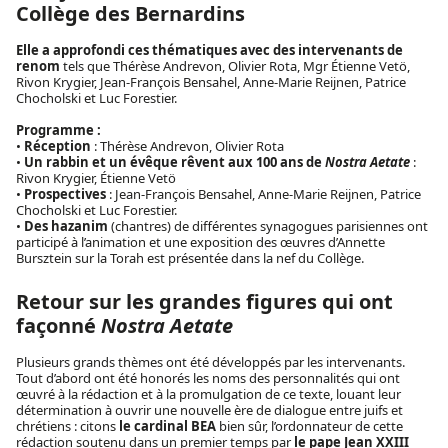
Collège des Bernardins
Elle a approfondi ces thématiques avec des intervenants de
renom
tels que Thérèse Andrevon, Olivier Rota, Mgr Étienne Vetö,
Rivon Krygier, Jean-François Bensahel, Anne-Marie Reijnen, Patrice
Chocholski et Luc Forestier.
Programme :
•
Réception
: Thérèse Andrevon, Olivier Rota
•
Un rabbin et un évêque rêvent aux 100 ans de
Nostra Aetate
:
Rivon Krygier, Étienne Vetö
•
Prospectives
: Jean-François Bensahel, Anne-Marie Reijnen, Patrice
Chocholski et Luc Forestier.
•
Des hazanim
(chantres) de différentes synagogues parisiennes ont
participé à l’animation et une exposition des œuvres d’Annette
Bursztein sur la Torah est présentée dans la nef du Collège.
Retour sur les grandes figures qui ont
façonné
Nostra Aetate
Plusieurs grands thèmes ont été développés par les intervenants.
Tout d’abord ont été honorés les noms des personnalités qui ont
œuvré à la rédaction et à la promulgation de ce texte, louant leur
détermination à ouvrir une nouvelle ère de dialogue entre juifs et
chrétiens : citons
le cardinal BEA
bien sûr, l’ordonnateur de cette
rédaction soutenu dans un premier temps par
le pape Jean XXIII