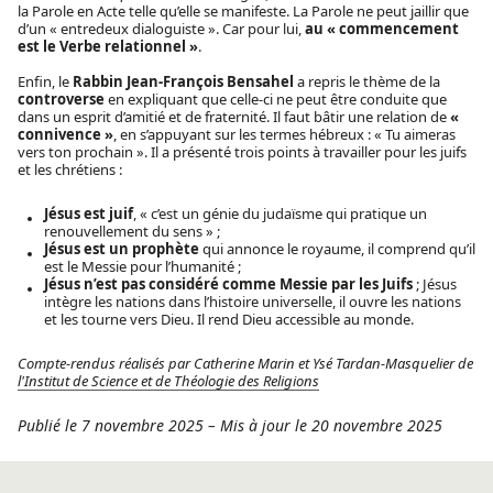
la Parole en Acte telle qu’elle se manifeste. La Parole ne peut jaillir que
d’un « entredeux dialoguiste ». Car pour lui,
au « commencement
est le Verbe relationnel »
.
Enfin, le
Rabbin Jean-François Bensahel
a repris le thème de la
controverse
en expliquant que celle-ci ne peut être conduite que
dans un esprit d’amitié et de fraternité. Il faut bâtir une relation de
«
connivence »
, en s’appuyant sur les termes hébreux : « Tu aimeras
vers ton prochain ». Il a présenté trois points à travailler pour les juifs
et les chrétiens :
Jésus est juif
, « c’est un génie du judaïsme qui pratique un
renouvellement du sens » ;
Jésus est un prophète
qui annonce le royaume, il comprend qu’il
est le Messie pour l’humanité ;
Jésus n’est pas considéré comme Messie par les Juifs
; Jésus
intègre les nations dans l’histoire universelle, il ouvre les nations
et les tourne vers Dieu. Il rend Dieu accessible au monde.
Compte-rendus réalisés par Catherine Marin et Ysé Tardan-Masquelier de
l'Institut de Science et de Théologie des Religions
Publié le 7 novembre 2025
–
Mis à jour le 20 novembre 2025