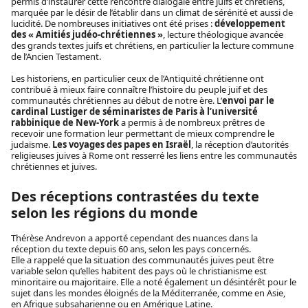
permis d’instaurer cette rencontre dialogale entre juifs et chrétiens,
marquée par le désir de l’établir dans un climat de sérénité et aussi de
lucidité. De nombreuses initiatives ont été prises :
développement
des « Amitiés judéo-chrétiennes »
, lecture théologique avancée
des grands textes juifs et chrétiens, en particulier la lecture commune
de l’Ancien Testament.
Les historiens, en particulier ceux de l’Antiquité chrétienne ont
contribué à mieux faire connaître l’histoire du peuple juif et des
communautés chrétiennes au début de notre ère. L’
envoi par le
cardinal Lustiger de séminaristes de Paris à l’université
rabbinique de New-York
a permis à de nombreux prêtres de
recevoir une formation leur permettant de mieux comprendre le
judaïsme.
Les voyages des papes en Israël
, la réception d’autorités
religieuses juives à Rome ont resserré les liens entre les communautés
chrétiennes et juives.
Des réceptions contrastées du texte
selon les régions du monde
Thérèse Andrevon a apporté cependant des nuances dans la
réception du texte depuis 60 ans, selon les pays concernés.
Elle a rappelé que la situation des communautés juives peut être
variable selon qu’elles habitent des pays où le christianisme est
minoritaire ou majoritaire. Elle a noté également un désintérêt pour le
sujet dans les mondes éloignés de la Méditerranée, comme en Asie,
en Afrique subsaharienne ou en Amérique Latine.