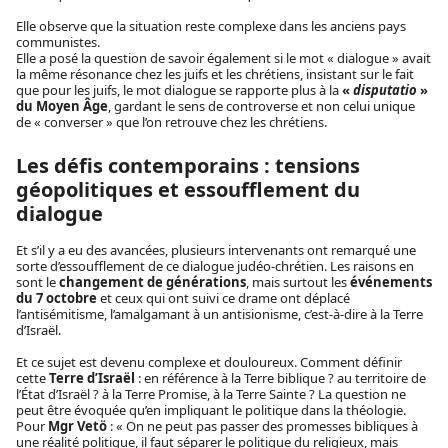
Elle observe que la situation reste complexe dans les anciens pays
communistes.
Elle a posé la question de savoir également si le mot « dialogue » avait
la même résonance chez les juifs et les chrétiens, insistant sur le fait
que pour les juifs, le mot dialogue se rapporte plus à la
«
disputatio
»
du Moyen Âge
, gardant le sens de controverse et non celui unique
de « converser » que l’on retrouve chez les chrétiens.
Les défis contemporains : tensions
géopolitiques et essoufflement du
dialogue
Et s’il y a eu des avancées, plusieurs intervenants ont remarqué une
sorte d’essoufflement de ce dialogue judéo-chrétien. Les raisons en
sont le
changement de générations
, mais surtout les
événements
du 7 octobre
et ceux qui ont suivi ce drame ont déplacé
l’antisémitisme, l’amalgamant à un antisionisme, c’est-à-dire à la Terre
d’Israël.
Et ce sujet est devenu complexe et douloureux. Comment définir
cette
Terre d’Israël
: en référence à la Terre biblique ? au territoire de
l’État d’Israël ? à la Terre Promise, à la Terre Sainte ? La question ne
peut être évoquée qu’en impliquant le politique dans la théologie.
Pour
Mgr Vetö
: « On ne peut pas passer des promesses bibliques à
une réalité politique, il faut séparer le politique du religieux, mais