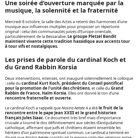
Une soirée d’ouverture marquée par la
musique, la solennité et la fraternité
Mercredi 8 octobre, la salle des Actes a retenti des harmonies d’une
musique aux influences multiples pour proposer un répertoire
original : celui des communautés juives d’Europe orientale,
particulièrement de la Bessarabie.
Le groupe Pletzel Bandit
maintient vivante cette tradition hassidique aux accents tour
à tour vifs et nostalgiques.
Les prises de parole du cardinal Koch et
du Grand Rabbin Korsia
Deux interventions, intenses, ont inauguré solennellement le colloque
: celle du
cardinal Kurt Koch, président du Conseil pontifical
pour la promotion de l'unité des chrétiens
, et celle du
Grand
Rabbin de France, Haïm Korsia
. Elles ont donné le ton d’une
rencontre fraternelle et ouverte.
Le cardinal Koch a rappelé que
Nostra Aetate
4 a été
le fruit de la
rencontre entre le pape Jean XXIII et le grand historien
français Jules Isaac
. Ce document très bref mais d’importance
cruciale a tourné le dos définitivement aux siècles d’antijudaïsme
catholique, affirmant que juifs et chrétiens étaient ensemble les
héritiers d’un patrimoine spirituel commun. Le cardinal a terminé en
disant que
Nostra Aetate
constituait la
magna carta
des relations entre