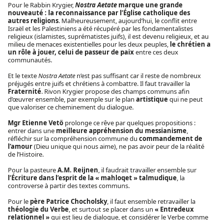
Pour le Rabbin Krygier,
Nostra Aetate
marque une grande
nouveauté : la reconnaissance par l’Église catholique des
autres religions
. Malheureusement, aujourd’hui, le conflit entre
Israël et les Palestiniens a été récupéré par les fondamentalistes
religieux (islamistes, suprématistes juifs), il est devenu religieux, et au
milieu de menaces existentielles pour les deux peuples,
le chrétien a
un rôle à jouer, celui de passeur de paix
entre ces deux
communautés.
Et le texte
Nostra Aetate
n’est pas suffisant car il reste de nombreux
préjugés entre juifs et chrétiens à combattre. Il faut travailler la
Fraternité
. Rivon Krygier propose des champs communs afin
d’œuvrer ensemble, par exemple sur le plan
artistique
qui ne peut
que valoriser ce cheminement du dialogue.
Mgr Etienne Vetö
prolonge ce rêve par quelques propositions :
entrer dans une
meilleure appréhension du messianisme
,
réfléchir sur la compréhension commune du
commandement de
l’amour
(Dieu unique qui nous aime), ne pas avoir peur de la réalité
de l’Histoire.
Pour la pasteure
A.M. Reijnen
, il faudrait travailler ensemble sur
l’Écriture dans l’esprit de la « mahloqet » talmudique
, la
controverse à partir des textes communs.
Pour le
père Patrice Chocholsky
, il faut ensemble retravailler la
théologie du Verbe
, et surtout se placer dans un
« Entredeux
relationnel »
qui est lieu de dialogue, et considérer le Verbe comme