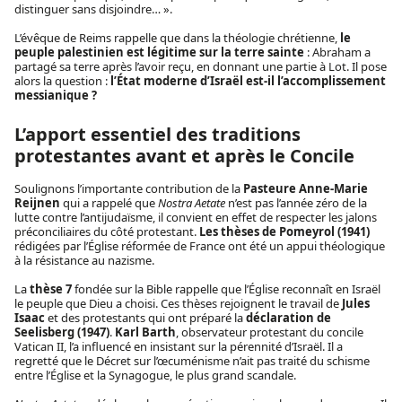
distinguer sans disjoindre… ».
L’évêque de Reims rappelle que dans la théologie chrétienne,
le
peuple palestinien est légitime sur la terre sainte
: Abraham a
partagé sa terre après l’avoir reçu, en donnant une partie à Lot. Il pose
alors la question :
l’État moderne d’Israël est-il l’accomplissement
messianique ?
L’apport essentiel des traditions
protestantes avant et après le Concile
Soulignons l’importante contribution de la
Pasteure Anne-Marie
Reijnen
qui a rappelé que
Nostra Aetate
n’est pas l’année zéro de la
lutte contre l’antijudaïsme, il convient en effet de respecter les jalons
préconciliaires du côté protestant.
Les thèses de Pomeyrol (1941)
rédigées par l’Église réformée de France ont été un appui théologique
à la résistance au nazisme.
La
thèse 7
fondée sur la Bible rappelle que l’Église reconnaît en Israël
le peuple que Dieu a choisi. Ces thèses rejoignent le travail de
Jules
Isaac
et des protestants qui ont préparé la
déclaration de
Seelisberg (1947)
.
Karl Barth
, observateur protestant du concile
Vatican II, l’a influencé en insistant sur la pérennité d’Israël. Il a
regretté que le Décret sur l’œcuménisme n’ait pas traité du schisme
entre l’Église et la Synagogue, le plus grand scandale.