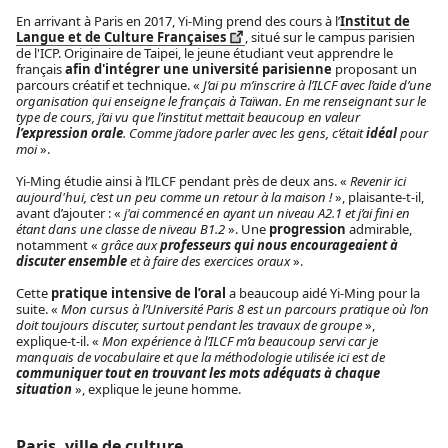
En arrivant à Paris en 2017, Yi-Ming prend des cours à l’
Institut de
Langue et de Culture Françaises
, situé sur le campus parisien
de l'ICP. Originaire de Taipei, le jeune étudiant veut apprendre le
français
afin d'intégrer une université parisienne
proposant un
parcours créatif et technique. «
J’ai pu m’inscrire à l’ILCF avec l’aide d’une
organisation qui enseigne le français à Taïwan. En me renseignant sur le
type de cours, j’ai vu que l’institut mettait beaucoup en valeur
l’expression orale
. Comme j’adore parler avec les gens, c’était
idéal
pour
moi
».
Yi-Ming étudie ainsi à l’ILCF pendant près de deux ans. «
Revenir ici
aujourd'hui, c’est un peu comme un retour à la maison !
», plaisante-t-il,
avant d’ajouter : «
j'ai commencé en ayant un niveau A2.1 et j’ai fini en
étant dans une classe de niveau B1.2
». Une
progression
admirable,
notamment «
grâce aux
professeurs qui nous encourageaient à
discuter ensemble
et à faire des exercices oraux
».
Cette
pratique intensive de l’oral
a beaucoup aidé Yi-Ming pour la
suite. «
Mon cursus à l’Université Paris 8 est un parcours pratique où l’on
doit toujours discuter, surtout pendant les travaux de groupe
»,
explique-t-il. «
Mon expérience à l’ILCF m’a beaucoup servi car je
manquais de vocabulaire et que la méthodologie utilisée ici est de
communiquer tout en trouvant les mots adéquats à chaque
situation
», explique le jeune homme.
Paris, ville de culture