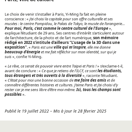
Le choix de venir s’installer à Paris, Yi-Ming l’a fait en pleine
conscience : «
j’ai choisi la capitale pour son offre culturelle et ses
musées : le centre Pompidou, le Palais de Tokyo, le musée de l’orangerie…
Pour moi, Paris, c’est comme le centre culturel de l’Europe
»,
explique l’étudiant de 29 ans. Ses centres d’intérêt s’articulent autour
de l’architecture, de la photo et de l’art numérique,
son mémoire
rédigé en 2022 s'intitule d'ailleurs "L’usage de la 3D dans une
exposition"
. «
Paris est une
ville qui m’inspire
, elle me donne
beaucoup d’énergie
et me fait réfléchir sur mon identité, sur qui je
suis
», confie Yi-Ming.
«
Le rêve, ce serait de pouvoir vivre entre Taipei et Paris !
» s’exclame-t-il,
avant de conclure : «
Ce que je retiens de l'ILCF, ce sont
les étudiants,
tous étrangers et très ouverts à la diversité
», raconte l’étudiant.
«
C’était pour moi une bonne occasion de
me faire des amis
et de
connaître différentes histoires et cultures. J’aime Paris et j’ai choisi d’y
rester car je me sens libre d’être moi-même.
Ici, tous les champs sont
possibles
».
Publié le 19 juillet 2022
–
Mis à jour le 28 février 2025