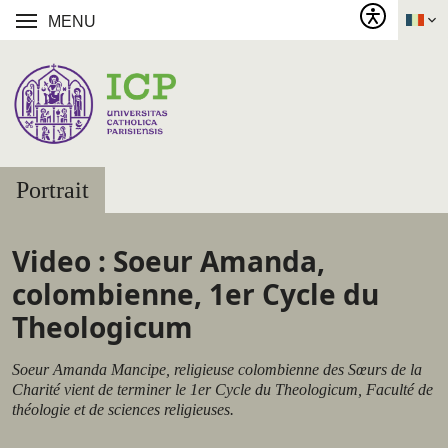
MENU
Portrait
Video : Soeur Amanda,
colombienne, 1er Cycle du
Theologicum
Soeur Amanda Mancipe, religieuse colombienne des Sœurs de la
Charité vient de terminer le 1er Cycle du Theologicum, Faculté de
théologie et de sciences religieuses.