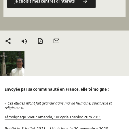
Je choisis mes centres d'intérêts
Version PDF
Envoyer
Partager
par mail
Envoyée par sa communauté en France, elle témoigne :
«
Ces études m’ont fait grandir dans ma vie humaine, spirituelle et
religieuse
».
Témoignage Soeur Amanda, 1er cycle Theologicum 2011
Publié le 8 juillet 2011
–
Mis à jour le 20 novembre 2023