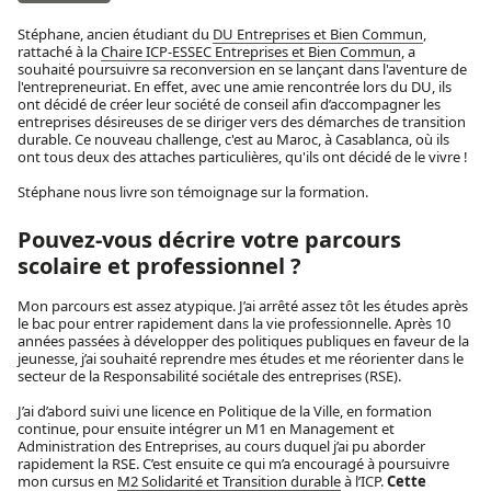
Stéphane, ancien étudiant du
DU Entreprises et Bien Commun
,
rattaché à la
Chaire ICP-ESSEC Entreprises et Bien Commun
, a
souhaité poursuivre sa reconversion en se lançant dans l'aventure de
l'entrepreneuriat. En effet, avec une amie rencontrée lors du DU, ils
ont décidé de créer leur société de conseil afin d’accompagner les
entreprises désireuses de se diriger vers des démarches de transition
durable. Ce nouveau challenge, c'est au Maroc, à Casablanca, où ils
ont tous deux des attaches particulières, qu'ils ont décidé de le vivre !
Stéphane nous livre son témoignage sur la formation.
Pouvez-vous décrire votre parcours
scolaire et professionnel ?
Mon parcours est assez atypique. J’ai arrêté assez tôt les études après
le bac pour entrer rapidement dans la vie professionnelle. Après 10
années passées à développer des politiques publiques en faveur de la
jeunesse, j’ai souhaité reprendre mes études et me réorienter dans le
secteur de la Responsabilité sociétale des entreprises (RSE).
J’ai d’abord suivi une licence en Politique de la Ville, en formation
continue, pour ensuite intégrer un M1 en Management et
Administration des Entreprises, au cours duquel j’ai pu aborder
rapidement la RSE. C’est ensuite ce qui m’a encouragé à poursuivre
mon cursus en
M2 Solidarité et Transition durable
à l’ICP.
Cette