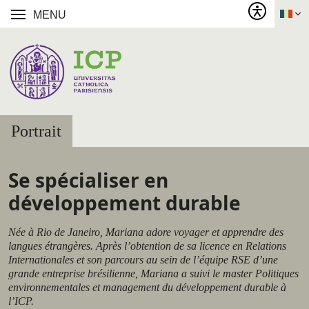
MENU
Portrait
Se spécialiser en
développement durable
Née à Rio de Janeiro, Mariana adore voyager et apprendre des
langues étrangères. Après l’obtention de sa licence en Relations
Internationales et son parcours au sein de l’équipe RSE d’une
grande entreprise brésilienne, Mariana a suivi le master Politiques
environnementales et management du développement durable à
l’ICP.