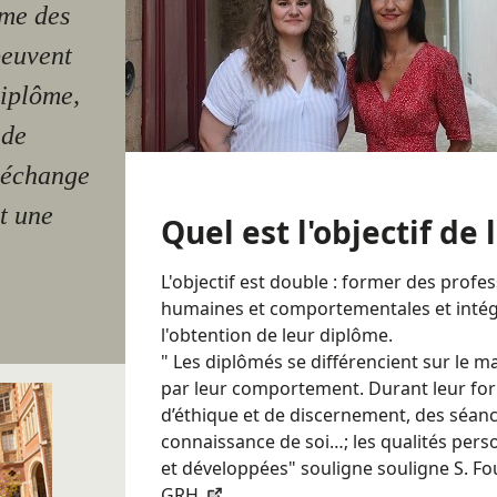
rme des
peuvent
diplôme,
 de
n échange
t une
Quel est l'objectif de
L'objectif est double : former des profe
humaines et comportementales et intégr
l'obtention de leur diplôme.
" Les diplômés se différencient sur le 
par leur comportement. Durant leur form
d’éthique et de discernement, des séance
connaissance de soi…; les qualités pers
et développées" souligne souligne S. Fou
GRH.