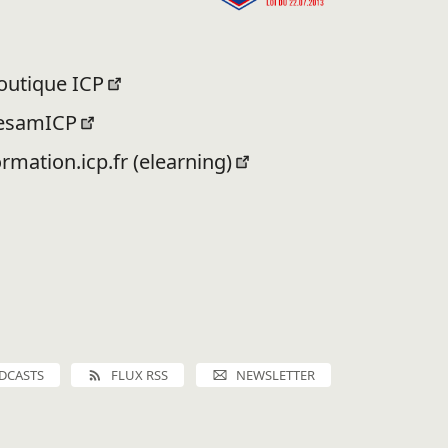
outique ICP
esamICP
ormation.icp.fr (elearning)
DCASTS
FLUX RSS
NEWSLETTER