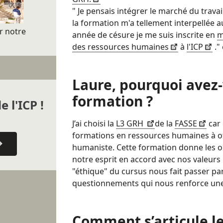
" Je pensais intégrer le marché du trava
la formation m'a tellement interpellée
r
notre
année de césure je me suis inscrite en
m
des ressources humaines
à
l'ICP
."
Laure, pourquoi avez-
formation ?
e l'ICP !
J’ai choisi la
L3 GRH
de la
FASSE
car 
formations en ressources humaines à of
humaniste. Cette formation donne les ou
notre esprit en accord avec nos valeurs 
"éthique" du cursus nous fait passer p
questionnements qui nous renforce une f
Comment s’articule 