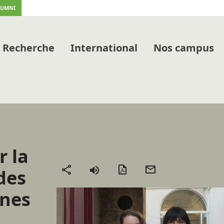
LUMNI
Recherche
International
Nos campus
r la
Version
Envoyer
des
Partager
PDF
par
nes
mail