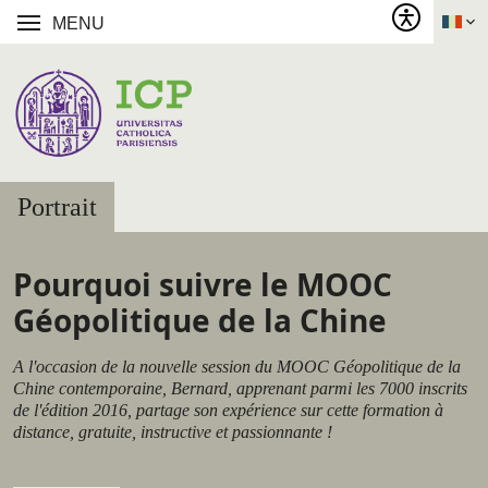
MENU
Portrait
Pourquoi suivre le MOOC
Géopolitique de la Chine
A l'occasion de la nouvelle session du MOOC Géopolitique de la
Chine contemporaine, Bernard, apprenant parmi les 7000 inscrits
de l'édition 2016, partage son expérience sur cette formation à
distance, gratuite, instructive et passionnante !