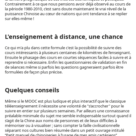
Contrairement à ce que nous pensions avoir déjà observé au cours de
la période 1980-2010, c’est sans doute maintenant le vrai réveil de la
puissance Chinoise au cœur de nations qui ont tendance à se replier
sur elles-même !
L'enseignement à distance, une chance
Ce qui m'a plu dans cette formule c'est la possibilité de suivre des
cours intéressants à plusieurs centaines de kilomètres de l’enseignant.
Ensuite le phasage des cours en courtes séquences faciles à suivre et à
reprendre si nécessaire. Enfin les questionnaires de validation en fin
de séances même si parfois les questions gagneraient parfois être
formulées de façon plus précise.
Quelques conseils
Même si le MOOC est plus ludique et plus interactif que le classique
téléenseignement il nécessite une volonté de "s’accrocher" pour le
suivre en entier sur plusieurs semaines. Par ailleurs une connaissance
préalable minimale du sujet me semble indispensable surtout quand il
s’agit de la Chine aux noms de personnes et de lieux difficiles à
mémoriser ou à visualiser ; sans compter la faille civilisationnelle
séparant nos cultures bien résumée dans un petit ouvrage intitulé
‘’Petit manuel de chinoiseries à l’usage de mes amis cartésiens’’…