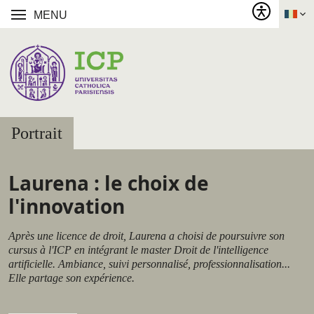
MENU
Portrait
Laurena : le choix de
l'innovation
Après une licence de droit, Laurena a choisi de poursuivre son
cursus à l'ICP en intégrant le master Droit de l'intelligence
artificielle. Ambiance, suivi personnalisé, professionnalisation...
Elle partage son expérience.