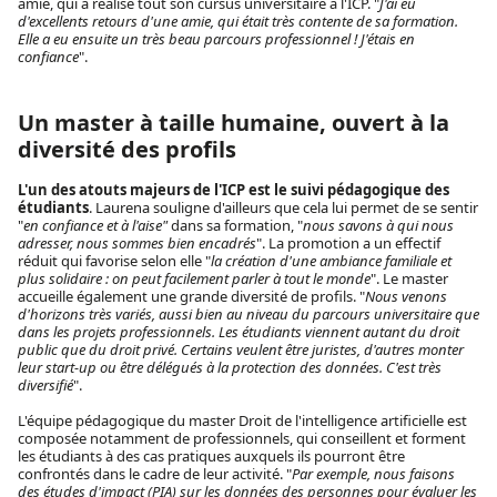
amie, qui a réalisé tout son cursus universitaire à l'ICP. "
J'ai eu
d'excellents retours d'une amie, qui était très contente de sa formation.
Elle a eu ensuite un très beau parcours professionnel ! J'étais en
confiance
".
Un master à taille humaine, ouvert à la
diversité des profils
L'un des atouts majeurs de l'ICP est le suivi pédagogique des
étudiants
. Laurena souligne d'ailleurs que cela lui permet de se sentir
"
en confiance et à l'aise"
dans sa formation, "
nous savons à qui nous
adresser, nous sommes bien encadrés
". La promotion a un effectif
réduit qui favorise selon elle "
la création d'une ambiance familiale et
plus solidaire : on peut facilement parler à tout le monde
". Le master
accueille également une grande diversité de profils. "
Nous venons
d'horizons très variés, aussi bien au niveau du parcours universitaire que
dans les projets professionnels. Les étudiants viennent autant du droit
public que du droit privé. Certains veulent être juristes, d'autres monter
leur start-up ou être délégués à la protection des données. C'est très
diversifié
".
L'équipe pédagogique du master Droit de l'intelligence artificielle est
composée notamment de professionnels, qui conseillent et forment
les étudiants à des cas pratiques auxquels ils pourront être
confrontés dans le cadre de leur activité. "
Par exemple, nous faisons
des études d'impact (PIA) sur les données des personnes pour évaluer les