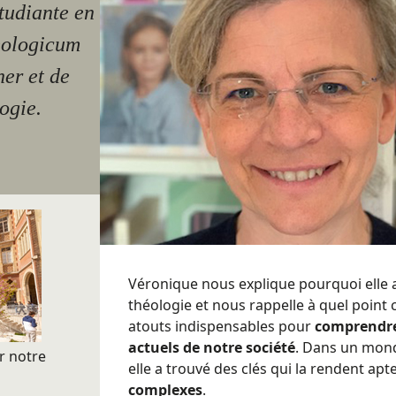
tudiante en
eologicum
ner et de
ogie.
Véronique nous explique pourquoi elle a
théologie et nous rappelle à quel point c
atouts indispensables pour
comprendre 
actuels de notre société
. Dans un mon
r
notre
elle a trouvé des clés qui la rendent apt
complexes
.