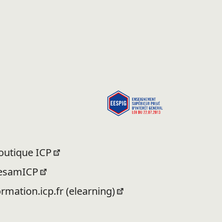
outique ICP
esamICP
ormation.icp.fr (elearning)