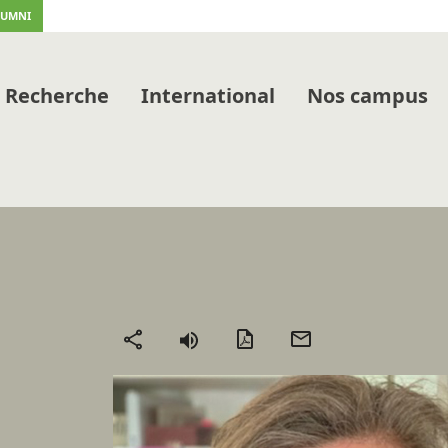
LUMNI
Recherche
International
Nos campus
Version
Envoyer
Partager
PDF
par
mail