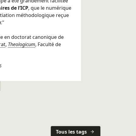
ape a été grandement facilitée
res de l’ICP
, que le numérique
nitiation méthodologique reçue
."
te en doctorat canonique de
rat
,
Theologicum
, Faculté de
5
Tous les tags