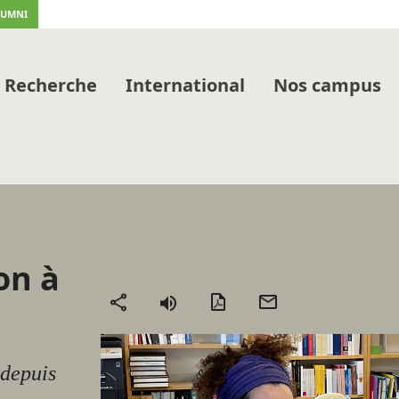
LUMNI
Recherche
International
Nos campus
on à
Version
Envoyer
Partager
PDF
par
mail
 depuis