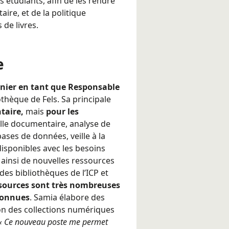
étudiants, afin de les rendre
re, et de la politique
 de livres.
e
rnier en tant que Responsable
othèque de Fels
. Sa principale
taire,
mais
pour les
ille documentaire, analyse de
bases de données, veille à la
isponibles avec les besoins
 ainsi de nouvelles ressources
des bibliothèques de l’ICP et
sources sont très nombreuses
connues
. Samia élabore des
ion des collections numériques
« Ce nouveau poste me permet