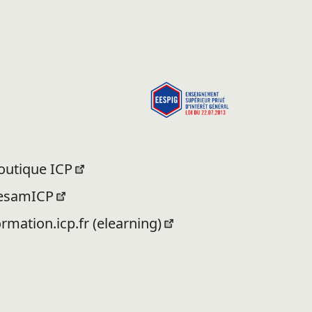
outique ICP
esamICP
ormation.icp.fr (elearning)