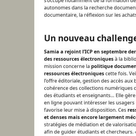
s’occupe notamment de la formation des 
autonomes dans la recherche documentai
documentaire, la réflexion sur les achats
Un nouveau challeng
Samia a rejoint l’ICP en septembre de
des ressources électroniques
à la
bibli
mission concerne la
politique documen
ressources électroniques
cette fois. Ve
l’offre éditoriale, gestion des accès aux 
cohérence des collections numériques d
des étudiants et enseignants… Elle gère
en ligne pouvant intéresser les usagers 
favorise leur mise à disposition. Ces
res
et denses mais encore largement mé
stratégies de médiation et de valorisat
afin de guider étudiants et chercheurs.