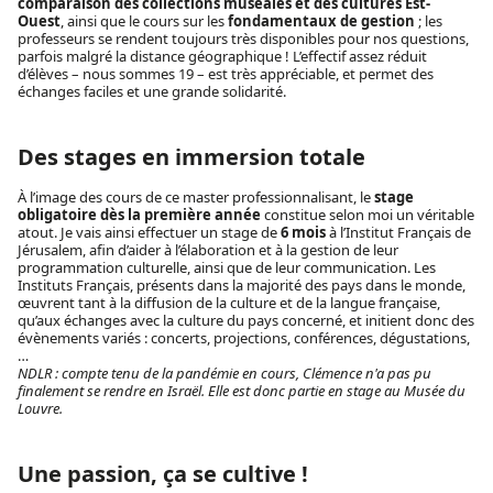
comparaison des collections muséales et des cultures Est-
Ouest
, ainsi que le cours sur les
fondamentaux de gestion
; les
professeurs se rendent toujours très disponibles pour nos questions,
parfois malgré la distance géographique ! L’effectif assez réduit
d’élèves – nous sommes 19 – est très appréciable, et permet des
échanges faciles et une grande solidarité.
Des stages en immersion totale
À l’image des cours de ce master professionnalisant, le
stage
obligatoire dès la première année
constitue selon moi un véritable
atout. Je vais ainsi effectuer un stage de
6 mois
à l’Institut Français de
Jérusalem, afin d’aider à l’élaboration et à la gestion de leur
programmation culturelle, ainsi que de leur communication. Les
Instituts Français, présents dans la majorité des pays dans le monde,
œuvrent tant à la diffusion de la culture et de la langue française,
qu’aux échanges avec la culture du pays concerné, et initient donc des
évènements variés : concerts, projections, conférences, dégustations,
…
NDLR : compte tenu de la pandémie en cours, Clémence n'a pas pu
finalement se rendre en Israël. Elle est donc partie en stage au Musée du
Louvre.
Une passion, ça se cultive !