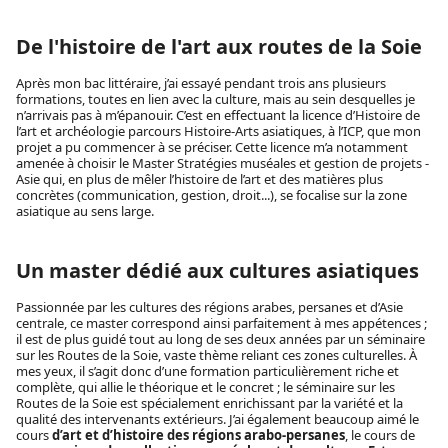
De l'histoire de l'art aux routes de la Soie
Après mon bac littéraire, j’ai essayé pendant trois ans plusieurs
formations, toutes en lien avec la culture, mais au sein desquelles je
n’arrivais pas à m’épanouir. C’est en effectuant la licence d’Histoire de
l’art et archéologie parcours Histoire-Arts asiatiques, à l’ICP, que mon
projet a pu commencer à se préciser. Cette licence m’a notamment
amenée à choisir le Master Stratégies muséales et gestion de projets -
Asie qui, en plus de mêler l’histoire de l’art et des matières plus
concrètes (communication, gestion, droit...), se focalise sur la zone
asiatique au sens large.
Un master dédié aux cultures asiatiques
Passionnée par les cultures des régions arabes, persanes et d’Asie
centrale, ce master correspond ainsi parfaitement à mes appétences ;
il est de plus guidé tout au long de ses deux années par un séminaire
sur les Routes de la Soie, vaste thème reliant ces zones culturelles. À
mes yeux, il s’agit donc d’une formation particulièrement riche et
complète, qui allie le théorique et le concret ; le séminaire sur les
Routes de la Soie est spécialement enrichissant par la variété et la
qualité des intervenants extérieurs. J’ai également beaucoup aimé le
cours
d’art et d’histoire des régions arabo-persanes
, le cours de