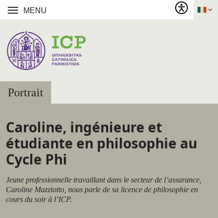
MENU
Portrait
Caroline, ingénieure et
étudiante en philosophie au
Cycle Phi
Jeune professionnelle travaillant dans le secteur de l’assurance,
Caroline Mazziotto, nous parle de sa licence de philosophie en
cours du soir à l’ICP.