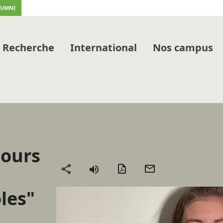
LUMNI
Recherche
International
Nos campus
jours
Version
Envoyer
Partager
PDF
par
les"
mail