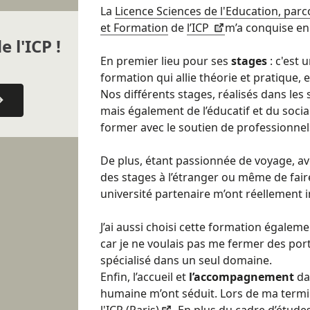
La
Licence Sciences de l'Education, pa
et Formation
de
l’ICP
m’a conquise en 
e l'ICP !
En premier lieu pour ses
stages
:
c'est 
formation qui allie théorie et pratique, en
Nos différents stages, réalisés dans les
mais également de l’éducatif et du soci
former avec le soutien de professionnel
De plus, étant passionnée de voyage, avo
des stages à l’étranger ou même de fai
université partenaire m’ont réellement in
J’ai aussi choisi cette formation égalem
car je ne voulais pas me fermer des por
spécialisé dans un seul domaine.
Enfin, l’accueil et
l’accompagnement
da
humaine m’ont séduit. Lors de ma termina
l'ICP (Paris)
. En plus du cadre d’études