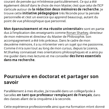
courant de pensée qui m’intéresse particulièrement. Ce qui a été
également décisif dans le choix de mon Master, c’est que celui de l’ICP
s’articule autour de
la rédaction deux mémoires de recherche
. Je
trouve cette
initiative pédagogique
très féconde pour la pensée
personnelle et c’est un exercice qui apprend beaucoup, autant du
point de vue philosophique que personnel.
Mon épanouissement et ma réussite universitair
e sont en partie
dus à l’implication des enseignants comme
Ronan Sharkey
, directeur
de mon mémoire et directeur du Master de Philosophie. Son
accompagnement a été très précieux. Dans le cadre de mon
deuxième mémoire, il a su m’orienter vers un sujet qui me passionne.
Comme il m'a suivi tout au long de mon cursus, depuis la Licence,
M.Sharkey connaissait mes orientations philosophiques et a ainsi pu
me guider dans mes lectures et me conseiller
des livres essentiels
dans ma recherche
.
Poursuivre en doctorat et partager son
savoir
Parallèlement à mes études, j’ai travaillé dans un collège/lycée à
Sarcelles
en tant que professeur remplaçant de Français
, dans
des classes allant de la cinquième à la seconde.
Cette expérience professionnelle ainsi que ma formation m’ont donné