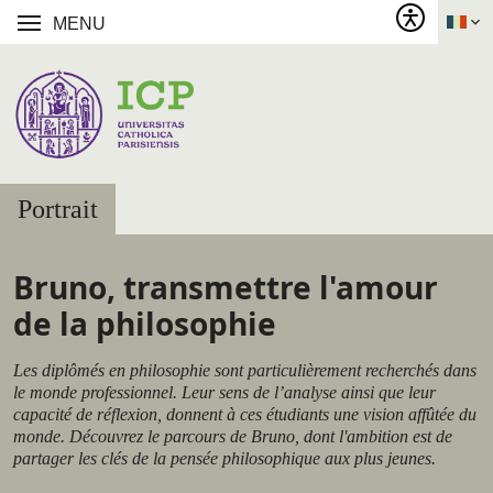
MENU
Portrait
Bruno, transmettre l'amour
de la philosophie
Les diplômés en philosophie sont particulièrement recherchés dans
le monde professionnel. Leur sens de l’analyse ainsi que leur
capacité de réflexion, donnent à ces étudiants une vision affûtée du
monde. Découvrez le parcours de Bruno, dont l'ambition est de
partager les clés de la pensée philosophique aux plus jeunes.