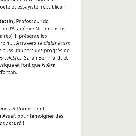
ète et essayiste, républicain,
Battin,
Professeur de
de l’Académie Nationale de
aires). Il présente les
rd’hui, à travers
Le diable et ses
s aussi l’apport des progrès de
s célèbres
, Sarah Bernhardt et
ysique et font que
Naître
d’antan.
hènes et Rome - sont
e Assaf, pour témoigner des
ès assuré !