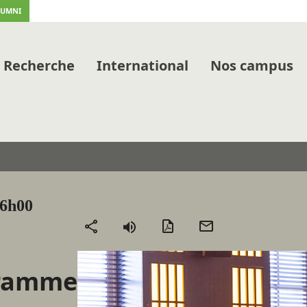
LUMNI
Recherche
International
Nos campus
16h00
Version
Envoyer
Partager
PDF
par
mail
gramme