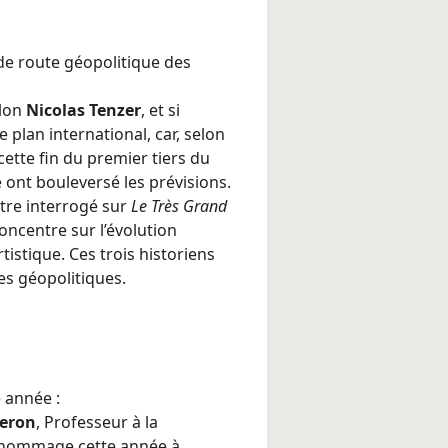
e de route géopolitique des
lon
Nicolas Tenzer
, et si
e plan international, car, selon
cette fin du premier tiers du
 ont bouleversé les prévisions.
’être interrogé sur
Le Très Grand
concentre sur l’évolution
tistique. Ces trois historiens
es géopolitiques.
 année :
heron
, Professeur à la
d hommage cette année à