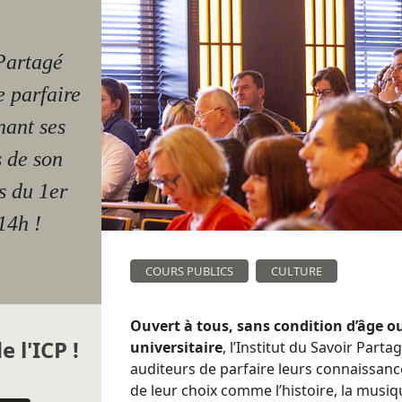
 Partagé
 parfaire
nant ses
s de son
s du 1er
14h !
COURS PUBLICS
CULTURE
Ouvert à tous, sans condition d’âge o
e l'ICP !
universitaire
, l’Institut du Savoir Part
auditeurs de parfaire leurs connaissanc
de leur choix comme l’histoire, la musiqu