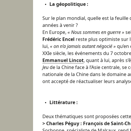
La géopolitique :
Sur le plan mondial, quelle est la feuill
années à venir ?
En Europe,
« Nous sommes en guerre »
se
Frédéric Encel
reste plus optimiste sur l
lui,
« on n’a jamais autant négocié »
qu’en 
XXIe siècle, les événements du 7 octobre
Emmanuel Lincot
, quant à lui, après s
Jeu
de la Chine face à l’Asie centrale, se 
nationale de la Chine dans le domaine ar
ont accepté de réactualiser leurs analys
Littérature :
Deux thématiques
sont proposées cette
> Charles Péguy : François de Saint-C
Sorbonne, spécialiste de Malraux, ren