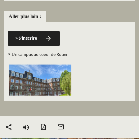
Aller plus loin :
> S'inscrire
>
Un campus au coeur de Rouen
Version PDF
Envoyer
Partager
par mail