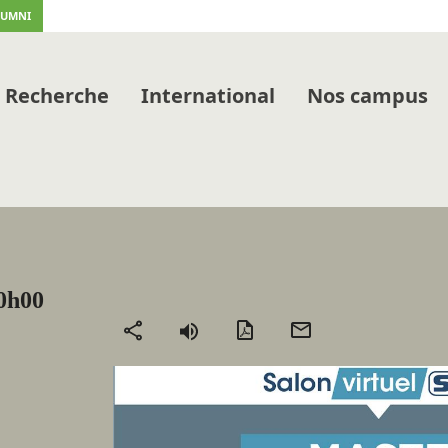
LUMNI
Recherche
International
Nos campus
0h00
Version
Envoyer
Partager
PDF
par
mail