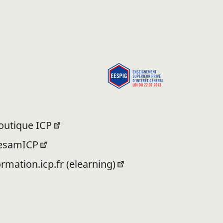
outique ICP
esamICP
ormation.icp.fr (elearning)