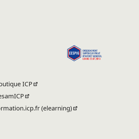
outique ICP
esamICP
ormation.icp.fr (elearning)