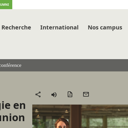
LUMNI
Recherche
International
Nos campus
oconférence
Version
Envoyer
Partager
ie en
PDF
par
mail
union