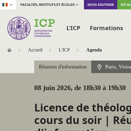
|
NOUS SOUTENIR
ICP A
FACULTÉS, INSTITUTS ET ÉCOLES
L'ICP
Formations
Accueil
L'ICP
Agenda
Réunion d'information
Paris, Visi
08 juin 2026, de 18h30 à 19h30
Licence de théolog
cours du soir | Ré