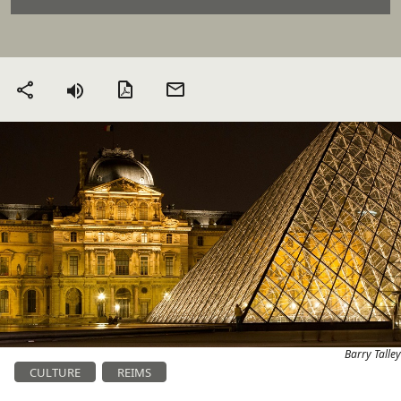
Version PDF
Envoyer
Partager
par mail
Barry Talley
CULTURE
REIMS