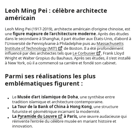
Leoh Ming Pei : célèbre architecte
américain
Leoh Ming Pei (1917-2019), architecte américain d'origine chinoise, est
une
figure majeure de l'architecture moderne
. Après des études
dans le secondaire à Shanghai, il part étudier aux États-Unis, d'abord à
l'Université de Pennsylvanie à Philadelphie puis au
Massachusetts
Institute of Technology (MIT)
de Boston. Il a été profondément
influencé par des architectes tels que
Le Corbusier
, Frank Lloyd
Wright et Walter Gropius du Bauhaus. Après ses études, il s'est installé
à New York, où il a commencé sa carrière et fondé son cabinet.
Parmi ses réalisations les plus
emblématiques figurent :
Le
Musée d'art islamique de Doha
, une synthèse entre
tradition islamique et architecture contemporaine.
La Tour de la Bank of China à Hong Kong
, une structure
futuriste et géométrique incarnant la modernité.
La
Pyramide du Louvre
à Paris,
une œuvre audacieuse qui
réinvente l'entrée du célèbre musée en mariant histoire et
innovation.