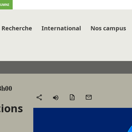
LUMNI
Recherche
International
Nos campus
8h00
Version
Envoyer
Partager
tions
PDF
par
mail