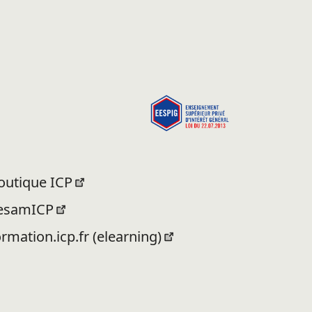
outique ICP
esamICP
ormation.icp.fr (elearning)