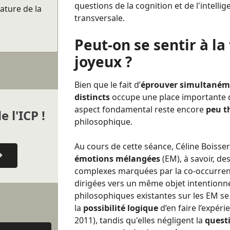
questions de la cognition et de l'intell
ature de la
transversale.
Peut-on se sentir à la 
joyeux ?
Bien que le fait d’
éprouver simultanémen
distincts
occupe une place importante da
aspect fondamental reste encore
peu t
e l'ICP !
philosophique.
Au cours de cette séance, Céline Boisser
émotions mélangées
(EM), à savoir, de
complexes marquées par la co-occurren
dirigées vers un même objet intentionne
philosophiques existantes sur les EM s
la
possibilité logique
d’en faire l’expér
2011), tandis qu'elles négligent la
questi