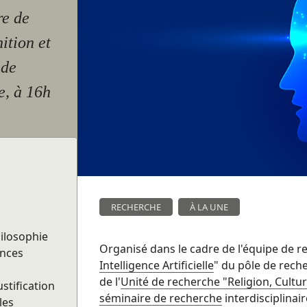
re de
ition et
 de
e, à 16h
RECHERCHE
À LA UNE
hilosophie
Organisé dans le cadre de l'équipe de r
ences
Intelligence Artificielle
" du pôle de rech
de l'
Unité de recherche "Religion, Cultur
stification
séminaire de recherche
interdisciplinair
les