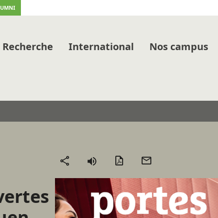
LUMNI
Recherche
International
Nos campus
Version
Envoyer
Partager
PDF
par
mail
vertes
uen