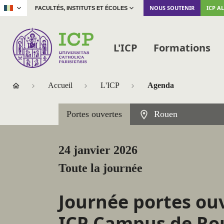
|
NOUS SOUTENIR
ICP A
FACULTÉS, INSTITUTS ET ÉCOLES
L'ICP
Formations
Accueil
L'ICP
Agenda
Portes ouvertes
Rouen
24 janvier 2026
Toute la journée
Journée portes ou
ICP Campus de Ro