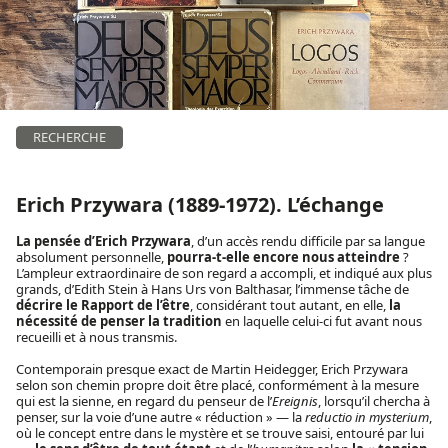
RECHERCHE
Erich Przywara (1889-1972). L’échange
La pensée d’Erich Przywara
, d’un accès rendu difficile par sa langue
absolument personnelle,
pourra-t-elle encore nous atteindre
?
L’ampleur extraordinaire de son regard a accompli, et indiqué aux plus
grands, d’Edith Stein à Hans Urs von Balthasar, l’immense tâche de
décrire le Rapport de l’être
, considérant tout autant, en elle,
la
nécessité de penser la tradition
en laquelle celui-ci fut avant nous
recueilli et à nous transmis.
Contemporain presque exact de Martin Heidegger, Erich Przywara
selon son chemin propre doit être placé, conformément à la mesure
qui est la sienne, en regard du penseur de l’
Ereignis
, lorsqu’il chercha à
penser, sur la voie d’une autre « réduction » — la
reductio in mysterium
,
où le concept entre dans le mystère et se trouve saisi, entouré par lui