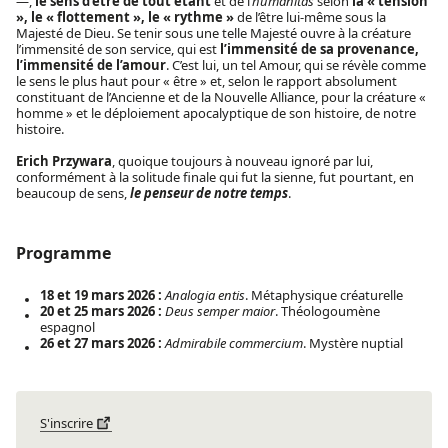
—,
le sens d’être de tout étant
et de l’
humanitas
selon
la « tension
», le « flottement », le « rythme »
de l’être lui-même sous la
Majesté de Dieu. Se tenir sous une telle Majesté ouvre à la créature
l’immensité de son service, qui est
l’immensité de sa provenance,
l’immensité de l’amour
. C’est lui, un tel Amour, qui se révèle comme
le sens le plus haut pour « être » et, selon le rapport absolument
constituant de l’Ancienne et de la Nouvelle Alliance, pour la créature «
homme » et le déploiement apocalyptique de son histoire, de notre
histoire.
Erich Przywara
, quoique toujours à nouveau ignoré par lui,
conformément à la solitude finale qui fut la sienne, fut pourtant, en
beaucoup de sens,
le penseur de notre temps
.
Programme
18 et 19 mars 2026 :
Analogia entis
. Métaphysique créaturelle
20 et 25 mars 2026 :
Deus semper maior
. Théologoumène
espagnol
26 et 27 mars 2026 :
Admirabile commercium
. Mystère nuptial
S'inscrire