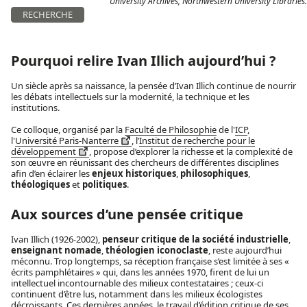
University Archives, Northwestern University Libraries.
RECHERCHE
Pourquoi relire
Ivan Illich
aujourd’hui ?
Un siècle après sa naissance, la pensée d’Ivan Illich continue de nourrir
les débats intellectuels sur la modernité, la technique et les
institutions.
Ce colloque, organisé par la
Faculté de Philosophie
de l'
ICP
,
l'
Université Paris-Nanterre
, l’
Institut de recherche pour le
développement
, propose d’explorer la richesse et la complexité de
son œuvre en réunissant des chercheurs de différentes disciplines
afin d’en éclairer les
enjeux historiques
,
philosophiques
,
théologiques
et
politiques
.
Aux sources d’une pensée critique
Ivan Illich (1926-2002),
penseur critique de la société industrielle
,
enseignant nomade
,
théologien iconoclaste
, reste aujourd’hui
méconnu. Trop longtemps, sa réception française s’est limitée à ses «
écrits pamphlétaires » qui, dans les années 1970, firent de lui un
intellectuel incontournable des milieux contestataires ; ceux-ci
continuent d’être lus, notamment dans les milieux écologistes
décroissants. Ces dernières années, le travail d’édition critique de ses