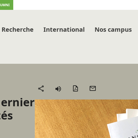
LUMNI
Recherche
International
Nos campus
Version
Envoyer
Partager
PDF
par
dernier
mail
tés