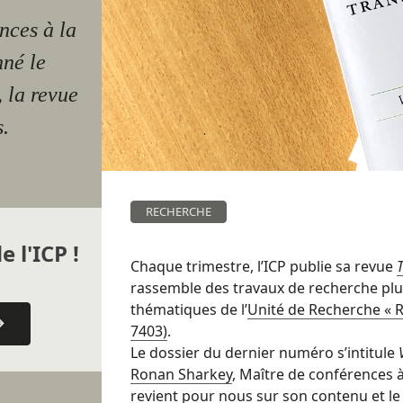
nces à la
nné le
, la revue
s.
RECHERCHE
e l'ICP !
Chaque trimestre, l’ICP publie sa revue
rassemble des travaux de recherche plur
thématiques de l’
Unité de Recherche « Re
7403)
.
Le dossier du dernier numéro s’intitule
Ronan Sharkey
, Maître de conférences à
revient pour nous sur son contenu et le