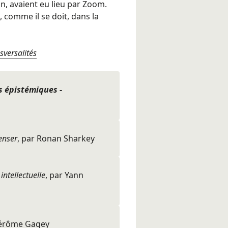
n, avaient eu lieu par Zoom.
 comme il se doit, dans la
sversalités
us épistémiques
-
penser
, par Ronan Sharkey
intellectuelle
, par Yann
-Jérôme Gagey