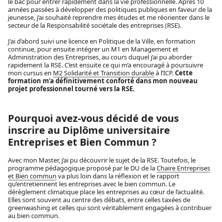
le bac pour entrer rapidement dans la vie professionnelle. Après 10
années passées à développer des politiques publiques en faveur de la
jeunesse, j’ai souhaité reprendre mes études et me réorienter dans le
secteur de la Responsabilité sociétale des entreprises (RSE).
J’ai d’abord suivi une licence en Politique de la Ville, en formation
continue, pour ensuite intégrer un M1 en Management et
Administration des Entreprises, au cours duquel j’ai pu aborder
rapidement la RSE. C’est ensuite ce qui m’a encouragé à poursuivre
mon cursus en
M2 Solidarité et Transition durable
à l’ICP.
Cette
formation m’a définitivement conforté dans mon nouveau
projet professionnel tourné vers la RSE.
Pourquoi avez-vous décidé de vous
inscrire au Diplôme universitaire
Entreprises et Bien Commun ?
Avec mon Master, j’ai pu découvrir le sujet de la RSE. Toutefois, le
programme pédagogique proposé par le DU de la
Chaire Entreprises
et Bien commun
va plus loin dans la réflexion et le rapport
qu’entretiennent les entreprises avec le bien commun. Le
dérèglement climatique place les entreprises au cœur de l’actualité.
Elles sont souvent au centre des débats, entre celles taxées de
greenwashing et celles qui sont véritablement engagées à contribuer
au bien commun.