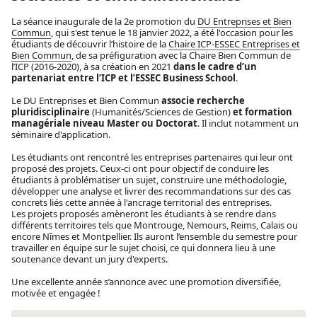
La séance inaugurale de la 2e promotion du
DU Entreprises et Bien
Commun
, qui s'est tenue le 18 janvier 2022, a été l'occasion pour les
étudiants de découvrir l’histoire de la
Chaire ICP-ESSEC Entreprises et
Bien Commun
, de sa préfiguration avec la Chaire Bien Commun de
l’ICP (2016-2020), à sa création en 2021
dans le cadre d’un
partenariat entre l’ICP et l’ESSEC Business School
.
Le DU Entreprises et Bien Commun
associe recherche
pluridisciplinaire
(Humanités/Sciences de Gestion)
et formation
managériale niveau Master ou Doctorat
. Il inclut notamment un
séminaire d'application.
Les étudiants ont rencontré les entreprises partenaires qui leur ont
proposé des projets. Ceux-ci ont pour objectif de conduire les
étudiants à problématiser un sujet, construire une méthodologie,
développer une analyse et livrer des recommandations sur des cas
concrets liés cette année à l'ancrage territorial des entreprises.
Les projets proposés amèneront les étudiants à se rendre dans
différents territoires tels que Montrouge, Nemours, Reims, Calais ou
encore Nîmes et Montpellier. Ils auront l’ensemble du semestre pour
travailler en équipe sur le sujet choisi, ce qui donnera lieu à une
soutenance devant un jury d'experts.
Une excellente année s’annonce avec une promotion diversifiée,
motivée et engagée !