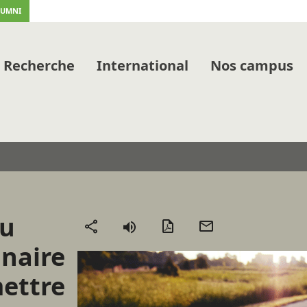
LUMNI
Recherche
International
Nos campus
eu
Version
Envoyer
Partager
PDF
par
inaire
mail
mettre