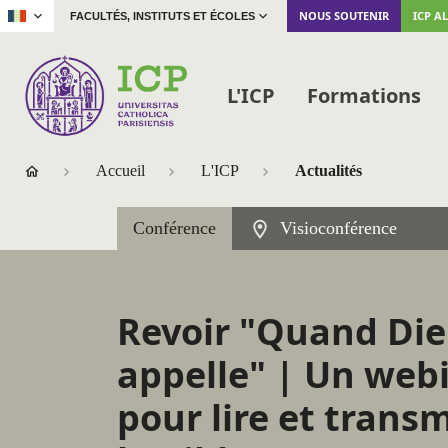
|
NOUS SOUTENIR
ICP A
FACULTÉS, INSTITUTS ET ÉCOLES
L'ICP
Formations
Accueil
L'ICP
Actualités
Conférence
Visioconférence
Revoir "Quand Di
appelle" | Un web
pour lire et trans