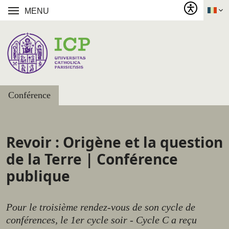
MENU
Conférence
Revoir : Origène et la question
de la Terre | Conférence
publique
Pour le troisième rendez-vous de son cycle de
conférences, le 1er cycle soir - Cycle C a reçu