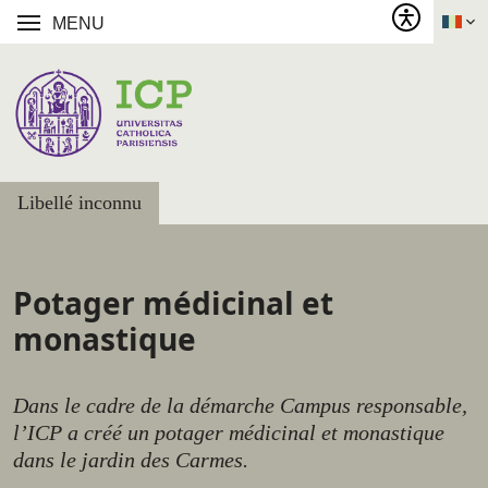
MENU
Libellé inconnu
Potager médicinal et
monastique
Dans le cadre de la démarche Campus responsable,
l’ICP a créé un potager médicinal et monastique
dans le jardin des Carmes.