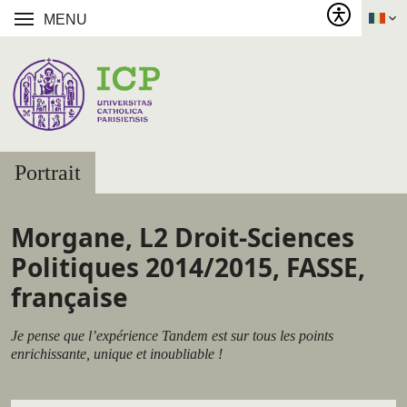
MENU
Portrait
Morgane, L2 Droit-Sciences
Politiques 2014/2015, FASSE,
française
Je pense que l’expérience Tandem est sur tous les points
enrichissante, unique et inoubliable !