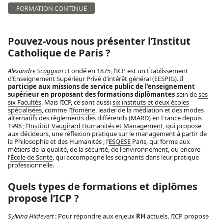
FORMATION CONTINUE
Pouvez-vous nous présenter l’Institut
Catholique de Paris ?
Alexandre Scaggion
: Fondé en 1875, l’ICP est un Établissement
d’Enseignement Supérieur Privé d’intérêt général (EESPIG). Il
participe aux missions de service public de l’enseignement
supérieur en proposant des formations diplômantes
sein de
ses
six Facultés
. Mais l’ICP, ce sont aussi
six instituts et deux écoles
spécialisées
, comme l’
Ifomène
, leader de la médiation et des modes
alternatifs des règlements des différends (MARD) en France depuis
1998 ; l’
Institut Vaugirard Humanités et Management
, qui propose
aux décideurs, une réflexion pratique sur le management à partir de
la Philosophie et des Humanités ; l’
ESQESE
Paris, qui forme aux
métiers de la qualité, de la sécurité, de l'environnement, ou encore
l’
École de Santé
, qui accompagne les soignants dans leur pratique
professionnelle.
Quels types de formations et diplômes
propose l’ICP ?
Sylvina Hildevert
: Pour répondre aux enjeux
RH
actuels, l’ICP propose