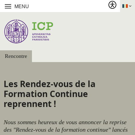
MENU
Rencontre
Les Rendez-vous de la
Formation Continue
reprennent !
Nous sommes heureux de vous annoncer la reprise
des "Rendez-vous de la formation continue" lancés