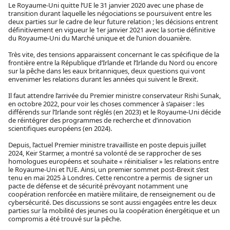
Le Royaume-Uni quitte l’UE le 31 janvier 2020 avec une phase de
transition durant laquelle les négociations se poursuivent entre les
deux parties sur le cadre de leur future relation ; les décisions entrent
définitivement en vigueur le 1er janvier 2021 avec la sortie définitive
du Royaume-Uni du Marché unique et de l’union douanière.
Très vite, des tensions apparaissent concernant le cas spécifique de la
frontière entre la République d’Irlande et l’Irlande du Nord ou encore
sur la pêche dans les eaux britanniques, deux questions qui vont
envenimer les relations durant les années qui suivent le Brexit.
Il faut attendre l’arrivée du Premier ministre conservateur Rishi Sunak,
en octobre 2022, pour voir les choses commencer à s’apaiser : les
différends sur l’Irlande sont réglés (en 2023) et le Royaume-Uni décide
de réintégrer des programmes de recherche et d’innovation
scientifiques européens (en 2024).
Depuis, l’actuel Premier ministre travailliste en poste depuis juillet
2024, Keir Starmer, a montré sa volonté de se rapprocher de ses
homologues européens et souhaite « réinitialiser » les relations entre
le Royaume-Uni et l’UE. Ainsi, un premier sommet post-Brexit s’est
tenu en mai 2025 à Londres. Cette rencontre a permis de signer un
pacte de défense et de sécurité prévoyant notamment une
coopération renforcée en matière militaire, de renseignement ou de
cybersécurité. Des discussions se sont aussi engagées entre les deux
parties sur la mobilité des jeunes ou la coopération énergétique et un
compromis a été trouvé sur la pêche.