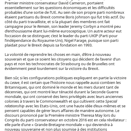
Premier ministre conservateur David Cameron, portaient
essentiellement sur les questions économiques et les difficultés
probables d’une sortie de l’UE. Au sein de son propre parti nombreux
étaient partisans du Brexit comme Boris Johnson qui fut très actif. Du
côté du parti travailliste, et si la plupart des membres ont fait
campagne pour le
Remain
, son leader Jeremy Corbyn a montré peu
d’enthousiasme étant lui-même eurosceptique. Un autre acteur eut
l’occasion de se distinguer, c’est le leader du parti UKIP (Parti pour
l’indépendance du Royaume-Uni), Nigel Farage, puisque son parti
plaidait pour le Brexit depuis sa fondation en 1993.
La volonté de reprendre les choses en main, d’être à nouveau
souverain et que ce soient les citoyens qui décident de l’avenir d’un
pays et non les technocrates de Strasbourg ou de Bruxelles ont
évidemment pesé lourdement sur la victoire du Brexit.
Bien sûr, si les configurations politiques expliquent en partie la victoire
du
Leave
, il est certain que l’histoire nous rappelle aussi combien les
Britanniques, qui ont dominé le monde et les mers durant tant de
décennies, qui ont montré leur ténacité durant la Seconde Guerre
mondiale, qui ont conservé des liens privilégiés avec leurs anciennes
colonies à travers le Commonwealth et qui cultivent cette
Special
relationship
avec les Etats-Unis, ont une haute idée d’eux-mêmes et se
pensent capables de gérer leurs affaires de manière autonome. Le
discours prononcé par la Première ministre Theresa May lors du
Congrès du parti conservateur en octobre 2016 est en cela révélateur :
elle parle d’une « Grande-Bretagne mondiale » qui deviendra à
nouveau souveraine et non plus soumise à des institutions