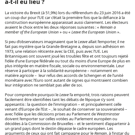
a-t-il eu lieu ?
La victoire du Brexit (à 51,9%) lors du référendum du 23 juin 2016 a été
un coup dur pour l’UE car c’était la première fois que la défiance à la
construction européenne apparaissait aussi clairement. Les électeurs
avaient le choix entre les deux réponses suivantes : «
Remain a
member of the European Union
» ou «
Leave the European Unio
n ».
Si peu d’observateurs imaginaient que le
Leave
allait l’emporter, il ne
fait pas mystère que la Grande-Bretagne a, depuis son adhésion en
1973, une relation réticente avec la CEE, puis avec l’UE. Les
Britanniques ont souvent joué les troubles fête et ont toujours rejeté
l’idée d’une Europe fédérale ou tout du moins d’une Europe de plus en
plus intégrée en matière fiscale, sociale ou environnementale. Leur
réserve à participer à la solidarité européenne – notamment en
matière agricole – leur refus des accords de Schengen et de l’unité
monétaire avec l’Euro sont autant de signes qui montraient combien
leur intégration ne semblait pas aller de soi.
Pour comprendre pourquoi le
Leave
l’a emporté, trois raisons peuvent
facilement être identifiées tant les débats de l’époque s’y sont
appesantis : la question de l’immigration – et principalement celle
venant d’Europe de l’Est – , le souhait de conserver sa souveraineté –
avec l’idée que les décisions prises au Parlement de Westminster
doivent l’emporter sur celles votées au Parlement européen ou
décidées à la Commission de Bruxelles – et le sentiment d’appartenir à
un grand pays dont le destin dépasse le cadre européen. Les
arguments de ceux qui ont fait campagne pour le
Remain
, à l’instar du