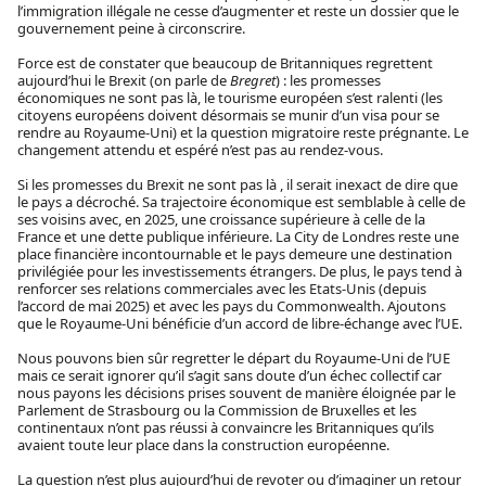
l’immigration illégale ne cesse d’augmenter et reste un dossier que le
gouvernement peine à circonscrire.
Force est de constater que beaucoup de Britanniques regrettent
aujourd’hui le Brexit (on parle de
Bregret
) : les promesses
économiques ne sont pas là, le tourisme européen s’est ralenti (les
citoyens européens doivent désormais se munir d’un visa pour se
rendre au Royaume-Uni) et la question migratoire reste prégnante. Le
changement attendu et espéré n’est pas au rendez-vous.
Si les promesses du Brexit ne sont pas là , il serait inexact de dire que
le pays a décroché. Sa trajectoire économique est semblable à celle de
ses voisins avec, en 2025, une croissance supérieure à celle de la
France et une dette publique inférieure. La City de Londres reste une
place financière incontournable et le pays demeure une destination
privilégiée pour les investissements étrangers. De plus, le pays tend à
renforcer ses relations commerciales avec les Etats-Unis (depuis
l’accord de mai 2025) et avec les pays du Commonwealth. Ajoutons
que le Royaume-Uni bénéficie d’un accord de libre-échange avec l’UE.
Nous pouvons bien sûr regretter le départ du Royaume-Uni de l’UE
mais ce serait ignorer qu’il s’agit sans doute d’un échec collectif car
nous payons les décisions prises souvent de manière éloignée par le
Parlement de Strasbourg ou la Commission de Bruxelles et les
continentaux n’ont pas réussi à convaincre les Britanniques qu’ils
avaient toute leur place dans la construction européenne.
La question n’est plus aujourd’hui de revoter ou d’imaginer un retour