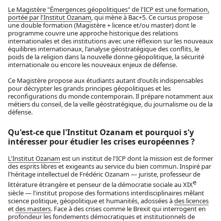
Le Magistère "Émergences géopolitiques" de l'ICP est une formation,
portée par l'Institut Ozanam
, qui mène à Bac+5. Ce cursus propose
une double formation (Magistère + licence et/ou master) dont le
programme couvre une approche historique des relations
internationales et des institutions avec une réflexion sur les nouveaux
équilibres internationaux, l'analyse géostratégique des conflits, le
poids de la religion dans la nouvelle donne géopolitique, la sécurité
internationale ou encore les nouveaux enjeux de défense.
Ce Magistère propose aux étudiants autant d'outils indispensables
pour décrypter les grands principes géopolitiques et les
reconfigurations du monde contemporain. Il prépare notamment aux
métiers du conseil, de la veille géostratégique, du journalisme ou de la
défense.
Qu'est-ce que l'Institut Ozanam et pourquoi s'y
intéresser pour étudier les crises européennes ?
L'Institut Ozanam
est un institut de l'ICP dont la mission est de former
des esprits libres et exigeants au service du bien commun. Inspiré par
l'héritage intellectuel de Frédéric Ozanam — juriste, professeur de
e
littérature étrangère et penseur de la démocratie sociale au XIX
siècle — l'institut propose des formations interdisciplinaires mêlant
science politique, géopolitique et humanités, adossées à
des licences
et
des masters
. Face à des crises comme le Brexit qui interrogent en
profondeur les fondements démocratiques et institutionnels de