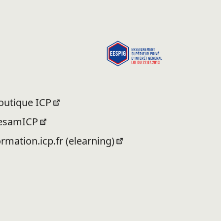
outique ICP
esamICP
ormation.icp.fr (elearning)