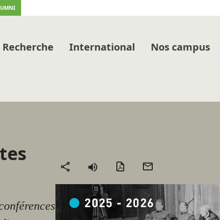
LUMNI
Recherche
International
Nos campus
tes
Version
Envoyer
Partager
PDF
par
mail
conférences