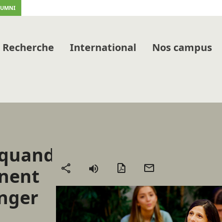
LUMNI
Recherche
International
Nos campus
: quand
Version
Envoyer
nnent
Partager
PDF
par
anger
mail