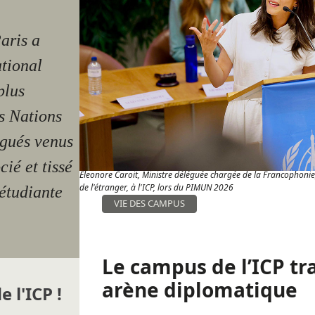
Paris a
tional
plus
s Nations
égués venus
ié et tissé
Eleonore Caroit, Ministre déléguée chargée de la Francophonie,
de l'étranger, à l'ICP, lors du PIMUN 2026
 étudiante
VIE DES CAMPUS
Le campus de l’ICP t
arène diplomatique
e l'ICP !