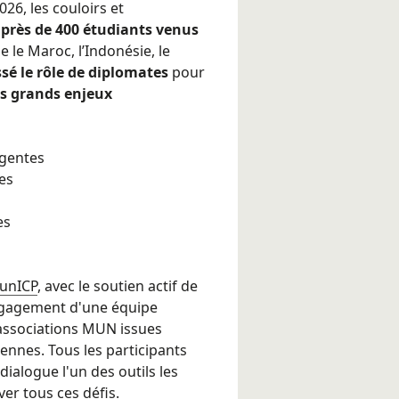
26, les couloirs et
r
près de 400 étudiants venus
 le Maroc, l’Indonésie, le
sé le rôle de diplomates
pour
es grands enjeux
gentes
es
es
MunICP
, avec le soutien actif de
'engagement d'une équipe
ssociations MUN issues
iennes. Tous les participants
dialogue l'un des outils les
er tous ces défis.