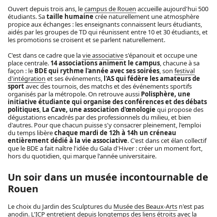
Ouvert depuis trois ans, le
campus de Rouen
accueille aujourd'hui 500
étudiants. Sa
taille humaine
crée naturellement une atmosphère
propice aux échanges : les enseignants connaissent leurs étudiants,
aidés par les groupes de TD qui réunissent entre 10 et 30 étudiants, et
les promotions se croisent et se parlent naturellement.
C'est dans ce cadre que la
vie associative
s'épanouit et occupe une
place centrale.
14 associations animent le campus
, chacune à sa
façon : le
BDE qui rythme l'année avec ses soirées
, son
festival
d'intégration
et ses événements,
l'AS qui fédère les amateurs de
sport
avec des tournois, des matchs et des événements sportifs
organisés par la métropole. On retrouve aussi
Polisphère, une
initiative étudiante qui organise des conférences et des débats
politiques
,
La Cave, une association d'œnologie
qui propose des
dégustations encadrés par des professionnels du milieu, et bien
d'autres. Pour que chacun puisse s'y consacrer pleinement, l'emploi
du temps libère
chaque mardi de 12h à 14h un créneau
entièrement dédié à la vie associative
. C'est dans cet élan collectif
que le BDE a fait naître l'idée du Gala d'Hiver : créer un moment fort,
hors du quotidien, qui marque l'année universitaire.
Un soir dans un musée incontournable de
Rouen
Le choix du Jardin des Sculptures du
Musée des Beaux-Arts
n'est pas
anodin. L'ICP entretient depuis longtemps des liens étroits avec la