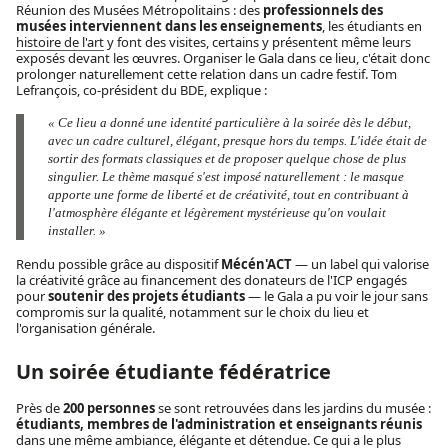
Réunion des Musées Métropolitains : des
professionnels des
musées interviennent dans les enseignements
, les étudiants en
histoire de l'art
y font des visites, certains y présentent même leurs
exposés devant les œuvres. Organiser le Gala dans ce lieu, c'était donc
prolonger naturellement cette relation dans un cadre festif. Tom
Lefrançois, co-président du BDE, explique :
« Ce lieu a donné une identité particulière à la soirée dès le début,
avec un cadre culturel, élégant, presque hors du temps. L'idée était de
sortir des formats classiques et de proposer quelque chose de plus
singulier. Le thème masqué s'est imposé naturellement : le masque
apporte une forme de liberté et de créativité, tout en contribuant à
l'atmosphère élégante et légèrement mystérieuse qu'on voulait
installer. »
Rendu possible grâce au dispositif
Mécén'ACT
— un label qui valorise
la créativité grâce au financement des donateurs de l'ICP engagés
pour
soutenir des projets étudiants
— le Gala a pu voir le jour sans
compromis sur la qualité, notamment sur le choix du lieu et
l'organisation générale.
Un soirée étudiante fédératrice
Près de
200 personnes
se sont retrouvées dans les jardins du musée :
étudiants, membres de l'administration et enseignants réunis
dans une même ambiance, élégante et détendue. Ce qui a le plus