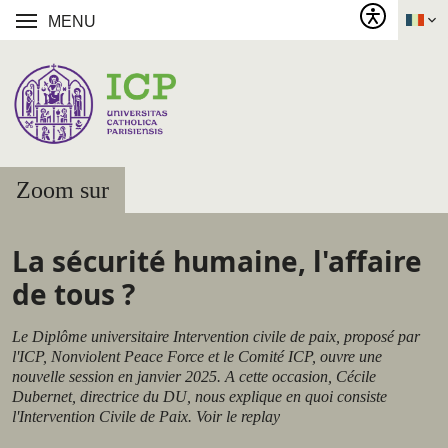
MENU
Zoom sur
La sécurité humaine, l'affaire
de tous ?
Le Diplôme universitaire Intervention civile de paix, proposé par
l'ICP, Nonviolent Peace Force et le Comité ICP, ouvre une
nouvelle session en janvier 2025. A cette occasion, Cécile
Dubernet, directrice du DU, nous explique en quoi consiste
l'Intervention Civile de Paix. Voir le replay