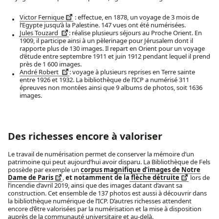
Victor Fernique
: effectue, en 1878, un voyage de 3 mois de
l’Egypte jusqu’à la Palestine. 147 vues ont été numérisées.
Jules Touzard
: réalise plusieurs séjours au Proche Orient. En
1909, il participe ainsi à un pèlerinage pour Jérusalem dont il
rapporte plus de 130 images. Il repart en Orient pour un voyage
d’étude entre septembre 1911 et juin 1912 pendant lequel il prend
près de 1 600 images.
André Robert
: voyage à plusieurs reprises en Terre sainte
entre 1926 et 1932. La bibliothèque de l’ICP a numérisé 311
épreuves non montées ainsi que 9 albums de photos, soit 1636
images.
Des richesses encore à valoriser
Le travail de numérisation permet de conserver la mémoire d’un
patrimoine qui peut aujourd’hui avoir disparu. La Bibliothèque de Fels
possède par exemple un
corpus magnifique d’images de Notre
Dame de Paris
,
et notamment de la
flèche détruite
lors de
l’incendie d’avril 2019, ainsi que des images datant d’avant sa
construction. Cet ensemble de 137 photos est aussi à découvrir dans
la bibliothèque numérique de l’ICP. D’autres richesses attendent
encore d’être valorisées par la numérisation et la mise à disposition
auprès de la communauté universitaire et au-delà.