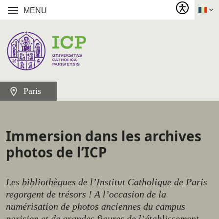
MENU
Paris
Immersion dans les archives
photos de l’ICP
Les bibliothèques de l’Institut Catholique de Paris
regorgent de trésors ! A l’occasion de la
numérisation de photos anciennes du campus
parisien et de grandes figures de l’établissement,