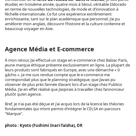
étudier, en troisième année, quatre mois à Séoul, véritable Eldorado
en terme de nouvelles technologies, de mode et d’innovation à
l’échelle internationale. Ce fut une expérience extrêmement
enrichissante, tant sur le plan académique que personnel. J’ai pu
améliorer mon anglais, découvrir l’histoire et la culture coréenne et
beaucoup voyager en Asie.
Agence Média et E-commerce
À mon retour, j’ai effectué un stage en e-commerce chez Balzac Paris,
jeune marque éthique présente exclusivement en ligne. La plupart de
leurs produits sont fabriqués en Europe, avec une démarche « 0
gâchis ». Je me suis rendue compte que le e-commerce me
correspondait plus que le planning stratégique, que j’avais pu
observer de plus près l’année d’avant lors d’un stage chez Publicis
Média. J’ai en effet réalisé que j’aspirais à travailler chez l’annonceur
plutôt qu’en agence.
Bref, je n'ai pas été déçue et j'ai acquis lors de la licence les théories
fondamentales qui m’ont permis d’intégrer le CELSA en parcours
"Marque".
photo : Kyoto (Fushimi Inari-Taisha), DR