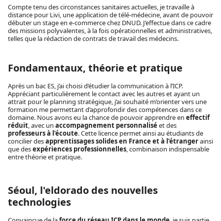
Compte tenu des circonstances sanitaires actuelles, je travaille à
distance pour Livi, une application de télé-médecine, avant de pouvoir
débuter un stage en e-commerce chez DNUD. J’effectue dans ce cadre
des missions polyvalentes, à la fois opérationnelles et administratives,
telles que la rédaction de contrats de travail des médecins.
Fondamentaux, théorie et pratique
Après un bac ES, j’ai choisi d’étudier la communication à l’ICP.
Appréciant particulièrement le contact avec les autres et ayant un
attrait pour le planning stratégique, j’ai souhaité m’orienter vers une
formation me permettant d’approfondir des compétences dans ce
domaine. Nous avons eu la chance de pouvoir apprendre en
effectif
réduit
, avec un
accompagnement personnalisé
et des
professeurs à l’écoute
. Cette licence permet ainsi au étudiants de
concilier des
apprentissages solides en France et à l’étranger
ainsi
que des
expériences professionnelles
, combinaison indispensable
entre théorie et pratique.
Séoul, l'eldorado des nouvelles
technologies
Convaincue de la
force du réseau ICP dans le monde
, je suis partie