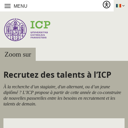
MENU
Zoom sur
Recrutez des talents à l’ICP
À la recherche d’un stagiaire, d'un alternant, ou d’un jeune
diplômé ? L’ICP propose à partir de cette année de co-construire
de nouvelles passerelles entre les besoins en recrutement et les
talents de demain.