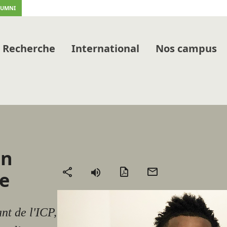
LUMNI
Recherche
International
Nos campus
on
Version
Envoyer
me
Partager
PDF
par
mail
nt de l'ICP,