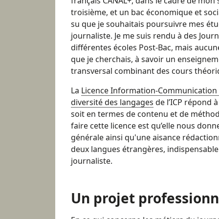
français CANAL+, dans le cadre de mon 
troisième, et un bac économique et socia
su que je souhaitais poursuivre mes étu
journaliste. Je me suis rendu à des Jou
différentes écoles Post-Bac, mais aucun
que je cherchais, à savoir un enseigneme
transversal combinant des cours théoriqu
La
Licence Information-Communication
diversité des langages
de l’ICP répond à
soit en termes de contenu et de méthodo
faire cette licence est qu’elle nous donn
générale ainsi qu'une aisance rédactionn
deux langues étrangères, indispensable 
journaliste.
Un projet professionn