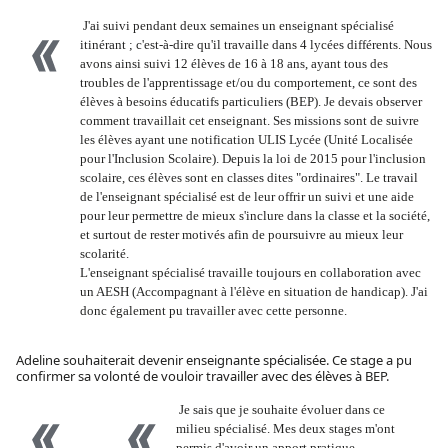
J'ai suivi pendant deux semaines un enseignant spécialisé
itinérant ; c'est-à-dire qu'il travaille dans 4 lycées différents. Nous
avons ainsi suivi 12 élèves de 16 à 18 ans, ayant tous des
troubles de l'apprentissage et/ou du comportement, ce sont des
élèves à besoins éducatifs particuliers (BEP). Je devais observer
comment travaillait cet enseignant. Ses missions sont de suivre
les élèves ayant une notification ULIS Lycée (Unité Localisée
pour l'Inclusion Scolaire). Depuis la loi de 2015 pour l'inclusion
scolaire, ces élèves sont en classes dites "ordinaires". Le travail
de l'enseignant spécialisé est de leur offrir un suivi et une aide
pour leur permettre de mieux s'inclure dans la classe et la société,
et surtout de rester motivés afin de poursuivre au mieux leur
scolarité.
L'enseignant spécialisé travaille toujours en collaboration avec
un AESH (Accompagnant à l'élève en situation de handicap). J'ai
donc également pu travailler avec cette personne.
Adeline souhaiterait devenir enseignante spécialisée. Ce stage a pu
confirmer sa volonté de vouloir travailler avec des élèves à BEP.
Je sais que je souhaite évoluer dans ce
milieu spécialisé. Mes deux stages m'ont
permis d'avoir un apport pratique