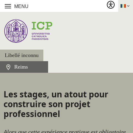
MENU
Libellé inconnu
Reims
Les stages, un atout pour
construire son projet
professionnel
Alors que cette expérience pratique est obligatoire