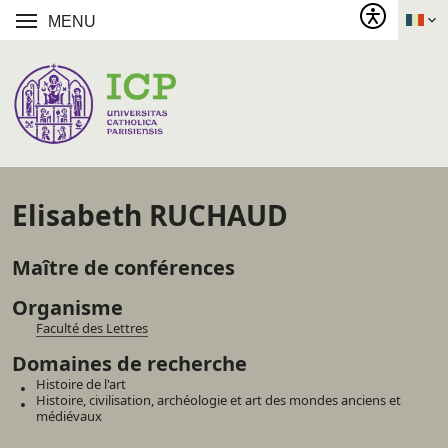
MENU
Elisabeth RUCHAUD
Maître de conférences
Organisme
Faculté des Lettres
Domaines de recherche
Histoire de l'art
Histoire, civilisation, archéologie et art des mondes anciens et
médiévaux