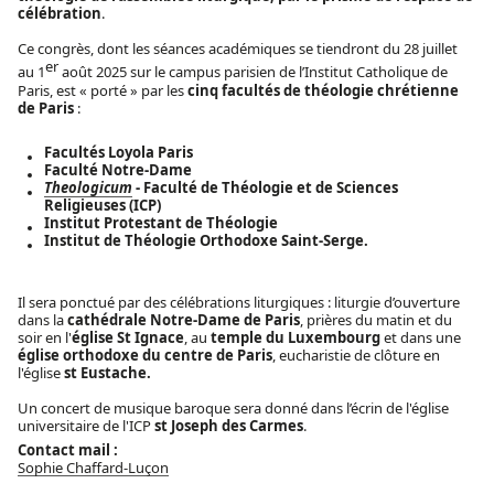
célébration
.
Ce congrès, dont les séances académiques se tiendront du 28 juillet
er
au 1
août 2025 sur le campus parisien de l’Institut Catholique de
Paris, est « porté » par les
cinq facultés de théologie chrétienne
de Paris
:
Facultés Loyola Paris
Faculté Notre-Dame
Theologicum
- Faculté de Théologie et de Sciences
Religieuses (ICP)
Institut Protestant de Théologie
Institut de Théologie Orthodoxe Saint-Serge.
Il sera ponctué par des célébrations liturgiques : liturgie d’ouverture
dans la
cathédrale Notre-Dame de Paris
, prières du matin et du
soir en l'
église St Ignace
, au
temple du Luxembourg
et dans une
église orthodoxe du centre de Paris
, eucharistie de clôture en
l'église
st Eustache.
Un concert de musique baroque sera donné dans l’écrin de l'église
universitaire de l'ICP
st Joseph des Carmes
.
Contact mail :
Sophie Chaffard-Luçon