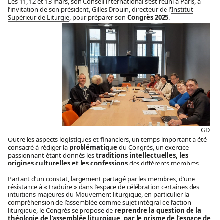
Les 11, 12 et 13 mars, son Conseil international s’est réuni à Paris, à
l’invitation de son président, Gilles Drouin, directeur de l'
Institut
Supérieur de Liturgie
, pour
préparer son
Congrès 2025
.
GD
Outre les aspects logistiques et financiers, un temps important a été
consacré à rédiger la
problématique
du Congrès, un exercice
passionnant étant donnés les
traditions intellectuelles, les
origines culturelles et les confessions
des différents membres.
Partant d’un constat, largement partagé par les membres, d’une
résistance à « traduire » dans l’espace de célébration certaines des
intuitions majeures du Mouvement liturgique, en particulier la
compréhension de l’assemblée comme sujet intégral de l’action
liturgique, le Congrès se propose de
reprendre la question de la
théologie de l’assemblée liturgique, par le prisme de l’espace de