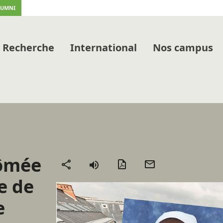
LUMNI
Recherche
International
Nos campus
lômée
Version
Envoyer
Partager
PDF
par
e de
mail
e