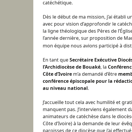
catéchétique.
Dès le début de ma mission, j’ai établi u
avec pour vision d’approfondir le caté
la ligne théologique des Pères de l’Églis
l’année dernière, sur proposition de M
mon équipe nous avions participé à dist
En tant que
Secrétaire Exécutive Diocé
l’Archidiocèse de Bouaké
, la
Conférenc
Côte d’Ivoire
m’a demandé d’être
membr
conférence épiscopale pour la rédact
au niveau national
.
J’accueille tout cela avec humilité et grat
manquent pas. J’interviens également d
animateurs de catéchèse dans le diocès
Côte d’Ivoire) à la demande de leur évêqu
paroisses de ce diocèse que j’ai effectu