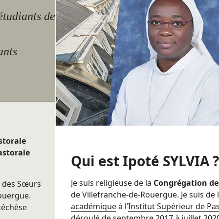
étudiants de
ants
storale
astorale
Qui est Ipoté SYLVIA ?
Je suis religieuse de la
Congrégation des
n des Sœurs
de Villefranche-de-Rouergue. Je suis de 
Rouergue.
académique
à l’
Institut Supérieur de Pa
atéchèse
déroulé de septembre 2017 à juillet 202