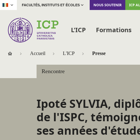
|
NOUS SOUTENIR
ICP A
FACULTÉS, INSTITUTS ET ÉCOLES
L'ICP
Formations
Accueil
L'ICP
Presse
Rencontre
Ipoté SYLVIA, dip
de l'ISPC, témoign
ses années d'étud