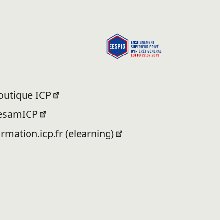
outique ICP
esamICP
ormation.icp.fr (elearning)