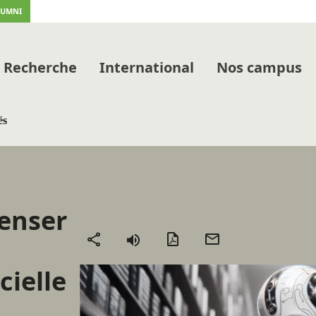
LUMNI
Recherche
International
Nos campus
és
penser
Version
Envoyer
Partager
PDF
par
cielle
mail