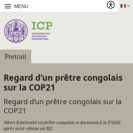
MENU
Portrait
Regard d’un prêtre congolais
sur la COP21
Regard d’un prêtre congolais sur la
COP21
Albert Kimbembé est prêtre congolais et doctorant à la FASSE
après avoir obtenu un M2